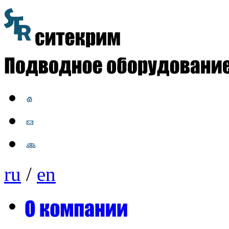
ru
/
en