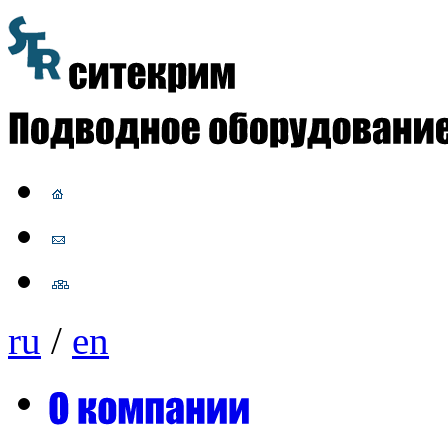
ru
/
en